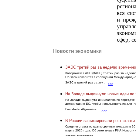
региона
вся сис
и преж
управл
эконом
сфер, с
Новости экономики
ЗАЭС третий раз за неделю временно
Запорожская АЭС (ЗАЭС) третий раз за недел
Об этом говорится в сообщении Международног
ЗАЭС в третий раз за эту ...
>>>
На Западе выдвинули новые идеи по
На Западе выдвинута инициатива по передаче 
депозитарию ЕС, чтобы использовать их для н
Frankfurter Allgemeine ...
>>>
В России зафиксировали рост ставки
Средняя ставка по краткосрочным вкладам в 20
марта 2026 года. Об этом пишет РИА Новости 