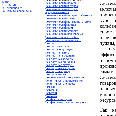
кредит
Систем
*
экономические ресурсы
*
ч - чартер
*
экономический интерес
*
э - эквивалент
включ
*
экономический интерес
*
ю - юридическое лицо
предпринимателя
процен
*
экономический интерес работника
*
экономический кризис
курсы 
*
экономический потенциал страны
*
экономический продукт
колеба
*
экономический рост
спрос
*
экономический эффект
*
экономическое равновесие
перели
*
экономия на масштабах
*
экспансия экономическая
нужны,
*
экспорт
*
экспорт капитала
а знач
*
экспортная дотация
*
экспортная квота
эффект
*
экспортная субсидия
*
экспортные кредиты
рыноч
*
экспортные пошлины
произв
*
экспортные ресурсы
*
экспортный контроль
самым 
*
экспортный фонд
*
экспроприация
Систем
*
экстенсивный путь развития
*
эластичность предложения
товаров
*
эластичность спроса
*
эмбарго
ценных
*
эмиссия
*
эмитент
уровни
*
этатизм
ресурсы
*
эффект замещения
*
эффективность производства
Так к
рыно