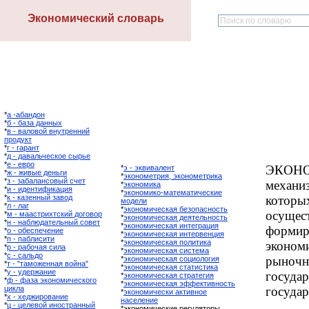
Экономический словарь
*
а -абандон
*
б - база данных
*
в - валовой внутренний
продукт
*
г - гарант
*
д - давальческое сырье
*
е - евро
ЭКОН
*
э - эквивалент
*
ж - живые деньги
*
эконометрия, эконометрика
*
з - забалансовый счет
механи
*
экономика
*
и - идентификация
*
экономико-математические
*
к - казенный завод
котор
модели
*
л - лаг
*
экономическая безопасность
осущест
*
м - маастрихтский договор
*
экономическая деятельность
*
н - наблюдательный совет
*
экономическая интеграция
формир
*
о - обеспечение
*
экономическая интервенция
*
п - паблисити
*
экономическая политика
эконом
*
р - рабочая сила
*
экономическая система
*
с - сальдо
рыночн
*
экономическая социология
*
т - "таможенная война"
*
экономическая статистика
*
у - удержание
госуд
*
экономическая стратегия
*
ф - фаза экономического
*
экономическая эффективность
цикла
государ
*
экономически активное
*
х - хеджирование
население
*
ц - целевой иностранный
*экономические регуляторы