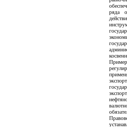
обеспе
ряда о
действ
инст
госуд
эконом
госуда
админи
косвенн
Прим
регу
примен
экспор
госуда
экспор
нефтя
валют
обязат
Право
устан