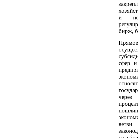
закре
хозяйст
и но
регули
бирж, б
Прямое
осущес
субсид
сфер и
пред
эконо
отно
госуда
через 
процен
пошли
эконом
ветви
закон
судебн