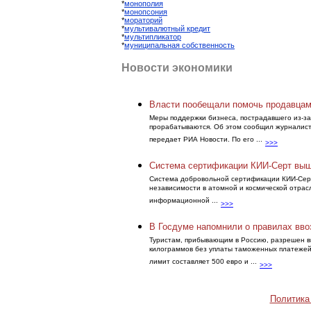
*
монополия
*
монопсония
*
мораторий
*
мультивалютный кредит
*
мультипликатор
*
муниципальная собственность
Новости экономики
Власти пообещали помочь продавцам,
Меры поддержки бизнеса, пострадавшего из-за 
прорабатываются. Об этом сообщил журналист
передает РИА Новости. По его ...
>>>
Система сертификации КИИ-Серт выш
Система добровольной сертификации КИИ-Серт 
независимости в атомной и космической отрас
информационной ...
>>>
В Госдуме напомнили о правилах вво
Туристам, прибывающим в Россию, разрешен вв
килограммов без уплаты таможенных платежей
лимит составляет 500 евро и ...
>>>
Политика