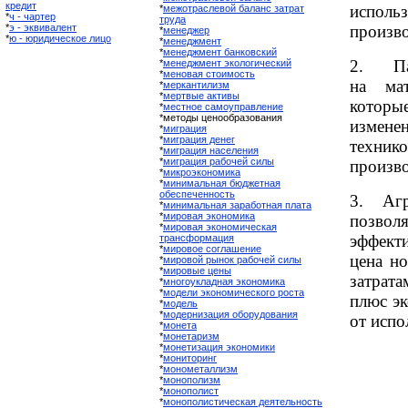
кредит
испо
*
межотраслевой баланс затрат
*
ч - чартер
труда
*
э - эквивалент
произво
*
менеджер
*
ю - юридическое лицо
*
менеджмент
*
менеджмент банковский
2. Пар
*
менеджмент экологический
*
меновая стоимость
на мат
*
меркантилизм
*
мертвые активы
котор
*
местное самоуправление
*методы ценообразования
измене
*
миграция
*
миграция денег
техни
*
миграция населения
*
миграция рабочей силы
произв
*
микроэкономика
*
минимальная бюджетная
обеспеченность
3. Аг
*
минимальная заработная плата
*
мировая экономика
позвол
*
мировая экономическая
эффекти
трансформация
*
мировое соглашение
цена но
*
мировой рынок рабочей силы
*
мировые цены
затрата
*
многоукладная экономика
*
модели экономического роста
плюс э
*
модель
*
модернизация оборудования
от испо
*
монета
*
монетаризм
*
монетизация экономики
*
мониторинг
*
монометаллизм
*
монополизм
*
монополист
*
монополистическая деятельность