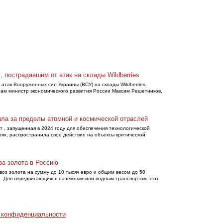
 пострадавшим от атак на склады Wildberries
атак Вооруженных сил Украины (ВСУ) на склады Wildberries,
ам министр экономического развития России Максим Решетников,
ла за пределы атомной и космической отраслей
, запущенная в 2024 году для обеспечения технологической
лях, распространила свое действие на объекты критической
за золота в Россию
оз золота на сумму до 10 тысяч евро и общим весом до 50
. Для передвигающихся наземным или водным транспортом этот
 конфиденциальности