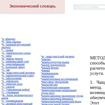
Экономический словарь
*
а -абандон
*
б - база данных
*
в - валовой внутренний
продукт
*
г - гарант
*
д - давальческое сырье
*
е - евро
*
м - маастрихтский договор
МЕТО
*
ж - живые деньги
*
маклер
*
з - забалансовый счет
спосо
*
макроструктура рынка
*
и - идентификация
*
малое предприятие
*
к - казенный завод
расчето
*
малый бизнес
*
л - лаг
*
маржа
услуги.
*
м - маастрихтский договор
*
маржинализм
*
н - наблюдательный совет
*
маркетинг
*
о - обеспечение
*
маркетинговые исследования
*
п - паблисити
1. Чащ
*
массовое увольнение
*
р - рабочая сила
*
масштаб цен
метод
*
с - сальдо
*
материнская компания
*
т - "таможенная война"
*
международная организация
возмещ
*
у - удержание
труда (мот)
*
ф - фаза экономического
*
международное разделение труда
обесп
цикла
*
международные финансы
*
х - хеджирование
*
международный валютный фонд
Этот
*
ц - целевой иностранный
*
межотраслевой баланс