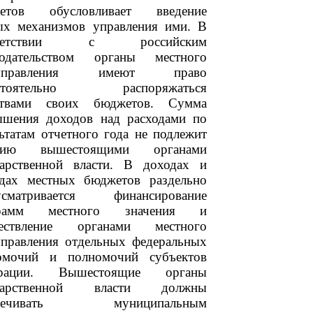
етов обусловливает введение
ых механизмов управления ими. В
тветствии с российским
нодательством органы местного
оуправления имеют право
остоятельно распоряжаться
ствами своих бюджетов. Сумма
ышения доходов над расходами по
ьтатам отчетного года не подлежит
ятию вышестоящими органами
дарственной власти. В доходах и
одах местных бюджетов раздельно
усматривается финансирование
грамм местного значения и
ествление органами местного
управления отдельных федеральных
омочий и полномочий субъектов
ерации. Вышестоящие органы
ударственной власти должны
спечивать муниципальным