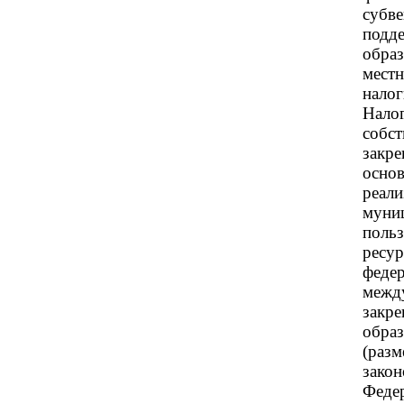
субв
под
обра
мест
нал
Нал
собс
закр
осно
реа
муни
поль
ресур
феде
межд
закр
обра
(раз
зако
Федер