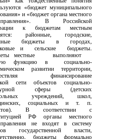
ный» как тождественные понятия
льзуются «бюджет муниципального
ования» и «бюджет органа местного
оуправления». В Российской
ерации к бюджетам местным
сятся: районные, городские,
онные бюджеты в городах,
лковые и сельские бюджеты.
жеты местные выполняют
ную функцию в социально-
омическом развитии территории,
ществляя финансирование
кой сети объектов социально-
ьтурной сферы (детских
кольных учреждений, школ,
цинских, социальных и т. п.
ектов). В соответствии с
титуцией РФ органы местного
управления не входят в систему
нов государственной власти,
ветственно, бюджеты формально