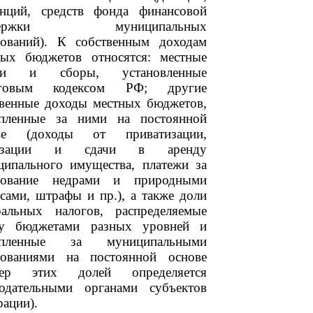
енций, средств фонда финансовой
держки муниципальных
зований). К собственным доходам
ных бюджетов относятся: местные
оги и сборы, установленные
оговым кодексом РФ; другие
твенные доходы местных бюджетов,
епленные за ними на постоянной
ве (доходы от приватизации,
лизации и сдачи в аренду
ципального имущества, платежи за
зование недрами и природными
сами, штрафы и пр.), а также доли
ральных налогов, распределяемые
у бюджетами разных уровней и
епленные за муниципальными
зованиями на постоянной основе
мер этих долей определяется
нодательными органами субъектов
ации).