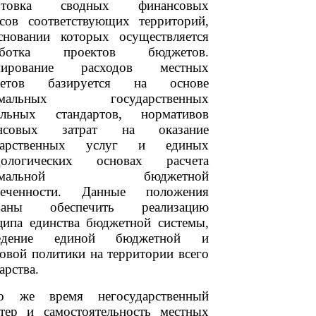
готовка сводных финансовых
нсов соответствующих территорий,
сновании которых осуществляется
работка проектов бюджетов.
мирование расходов местных
жетов базируется на основе
имальных государственных
альных стандартов, нормативов
ансовых затрат на оказание
дарственных услуг и единых
дологических основах расчета
нимальной бюджетной
печенности. Данные положения
ваны обеспечить реализацию
ципа единства бюджетной системы,
ведение единой бюджетной и
овой политики на территории всего
арства.
 же время негосударственный
ктер и самостоятельность местных