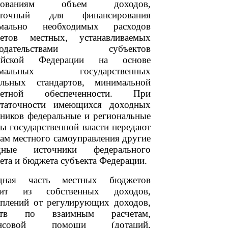
азованиям объем доходов,
аточный для финансирования
мально необходимых расходов
етов местных, устанавливаемых
онодательствами субъектов
ийской Федерации на основе
имальных государственных
альных стандартов, минимальной
жетной обеспеченности. При
статочности имеющихся доходных
чников федеральные и региональные
ы государственной власти передают
ам местного самоуправления другие
дные источники федерального
та и бюджета субъекта Федерации.
дная часть местных бюджетов
оит из собственных доходов,
уплений от регулирующих доходов,
дств по взаимным расчетам,
ансовой помощи (дотаций,