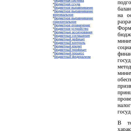
*
бюджетная система
под
*
бюджетная ссуда
бала
*
бюджетное выравнивание
*
бюджетное выравнивание
на о
вертикальное
*
бюджетное выравнивание
раз
горизонтальное
*
бюджетное ограничение
Фор
*
бюджетное устройство
*
бюджетные ассигнования
бюд
*
бюджетные соглашения
*
бюджетный дефицит
мин
*
бюджетный контроль
соци
*
бюджетный кредит
*
бюджетный профицит
фин
*
бюджетный процесс
*
бюджетный федерализм
госу
мето
ми
обес
приз
прин
про
налог
госуд
В то
хара