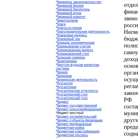
*
биржевое законодательство
отде
*
биржевой брокер
*
биржевой бюллетень
финан
*
биржевой игрок
*
биржевой комитет
зве
*
биметаллизм
рос
*
блага
*
благосостояние
Несм
*
благотворительная деятельность
*
бланковая надпись
бюд
*
бланковый чек
*
блокада экономическая
пол
*
блокирование счетов
*
блокированная валюта
само
*
блокированный счет
*
большая семерка
дохо
*
бонитировка
осн
*
бреттон-вудская валютная
система
орга
*
брокер
*
брокераж
осущ
*
брокерская деятельность
*
бухгалтер
рег
*
бухгалтерия
*
бухгалтерская отчетность
закон
*
бухгалтерский счет
*
бухгалтерский учет
РФ у
*
бюджет
сос
*
бюджет государственный
*
бюджет консолидированный
муни
*бюджет местный
*
бюджет потребительский
дру
*
бюджет субъекта федерации
*
бюджет федеральный
пред
*
бюджетная война
*
бюджетная классификация
соци
*
бюджетная роспись