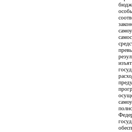
бюдж
особ
соо
зако
сам
сам
сред
прев
резул
изъ
госу
расх
пред
про
осущ
само
полн
Фед
гос
обе