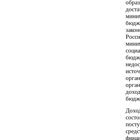
обр
дост
мини
бюдж
зак
Росс
мин
соци
бюд
недо
исто
орган
орган
дохо
бюдже
Дохо
сост
пост
сре
фин