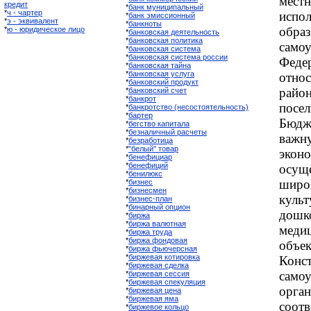
мест
кредит
*
банк муниципальный
*
ч - чартер
испо
*
банк эмиссионный
*
э - эквивалент
*
банкноты
образ
*
ю - юридическое лицо
*
банковская деятельность
*
банковская политика
сам
*
банковская система
*
банковская система россии
Фед
*
банковская тайна
*
банковская услуга
отно
*
банковский продукт
рай
*
банковский счет
*
банкрот
посе
*
банкротство (несостоятельность)
*
бартер
Бюд
*
бегство капитала
*
безналичный расчеты
важ
*
безработица
*
"белый" товар
экон
*
бенефициар
*
бенефиций
осу
*
бенилюкс
широ
*
бизнес
*
бизнесмен
кул
*
бизнес-план
*
бинарный опцион
дош
*
биржа
*
биржа валютная
меди
*
биржа труда
*
биржа фондовая
объ
*
биржа фьючерсная
*
биржевая котировка
Конс
*
биржевая сделка
само
*
биржевая сессия
*
биржевая спекуляция
орга
*
биржевая цена
*
биржевая яма
соот
*
биржевое кольцо