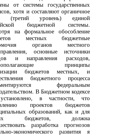
лены от системы государственных
сов, хотя и составляют органичное
но (третий уровень) единой
сийской бюджетной системы.
отря на формальное обособление
жетов местных бюджетные
номочия органов местного
управления, основные источники
дов и направления расходов,
овополагающие принципы
низации бюджетов местных, и
ествления бюджетного процесса
ламентируются федеральным
одательством. В Бюджетном кодексе
становлено, в частности, что
тавлению проектов бюджетов
ципальных образований, как и для
гих бюджетов, должна
шествовать разработка прогнозов
ально-экономического развития я