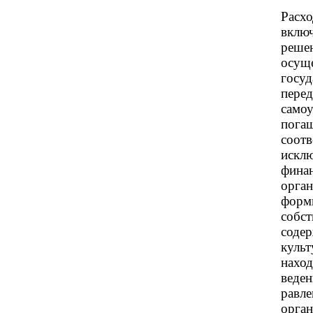
Расхо
включ
решен
осущ
госу
перед
самоу
погаш
соот
искл
финан
орган
форм
собст
содер
культ
наход
веден
равл
орган