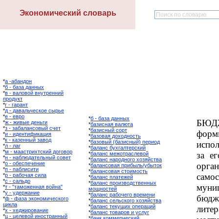
Экономический словарь
*
а -абандон
*
б - база данных
*
в - валовой внутренний
продукт
*
г - гарант
*
д - давальческое сырье
*
е - евро
*
б - база данных
БЮД
*
ж - живые деньги
*
базисная валюта
*
з - забалансовый счет
*
базисный сорт
фор
*
и - идентификация
*
базовая доходность
*
к - казенный завод
*
базовый (базисный) период
испо
*
л - лаг
*
баланс бухгалтерский
*
м - маастрихтский договор
за е
*
баланс межотраслевой
*
н - наблюдательный совет
*
баланс народного хозяйства
*
о - обеспечение
орга
*
балансовая прибыль/убыток
*
п - паблисити
*
балансовая стоимость
самос
*
р - рабочая сила
*
баланс платежей
*
с - сальдо
*
баланс производственных
мун
*
т - "таможенная война"
мощностей
*
у - удержание
*
баланс рабочего времени
бюдж
*
ф - фаза экономического
*
баланс сельского хозяйства
цикла
*
баланс текущих операций
лите
*
х - хеджирование
*
баланс товаров и услуг
*
ц - целевой иностранный
*
банк коммерческий