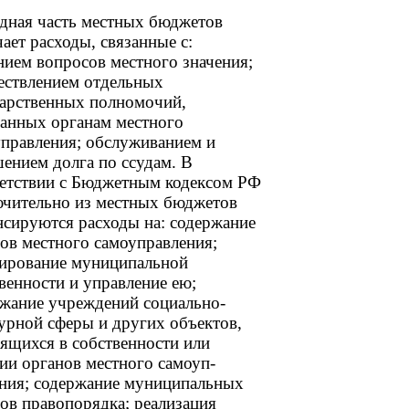
дная часть местных бюджетов
ает расходы, связанные с:
ием вопросов местного значения;
ествлением отдельных
дарственных полномочий,
анных органам местного
правления; обслуживанием и
ением долга по ссудам. В
ветствии с Бюджетным кодексом РФ
ючительно из местных бюджетов
сируются расходы на: содержание
ов местного самоуправления;
ирование муниципальной
венности и управление ею;
жание учреждений социально-
урной сферы и других объектов,
ящихся в собственности или
ии органов местного самоуп-
ения; содержание муниципальных
ов правопорядка; реализация