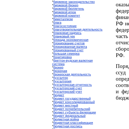
*
биржевое законодательство
оказ
*
биржевой брокер
*
биржевой бюллетень
феде
*
биржевой игрок
*
биржевой комитет
фина
*
биметаллизм
РФ н
*
блага
*
благосостояние
феде
*
благотворительная деятельность
*
бланковая надпись
част
*
бланковый чек
*
блокада экономическая
отчи
*
блокирование счетов
*
блокированная валюта
сбор
*
блокированный счет
*
большая семерка
РФ.
*
бонитировка
*
бреттон-вудская валютная
система
Поря
*
брокер
*
брокераж
ссу
*
брокерская деятельность
опре
*
бухгалтер
*
бухгалтерия
соот
*
бухгалтерская отчетность
*
бухгалтерский счет
и фе
*
бухгалтерский учет
*
бюджет
бюдже
*
бюджет государственный
*
бюджет консолидированный
*
бюджет местный
*
бюджет потребительский
*
бюджет субъекта федерации
*
бюджет федеральный
*
бюджетная война
*
бюджетная классификация
*
бюджетная роспись