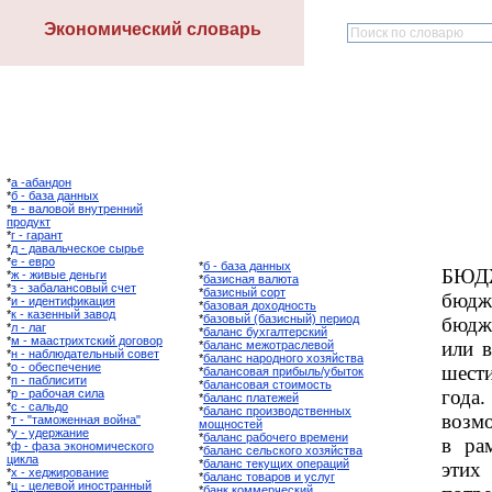
Экономический словарь
*
а -абандон
*
б - база данных
*
в - валовой внутренний
продукт
*
г - гарант
*
д - давальческое сырье
*
е - евро
*
б - база данных
БЮД
*
ж - живые деньги
*
базисная валюта
*
з - забалансовый счет
*
базисный сорт
бюдж
*
и - идентификация
*
базовая доходность
*
к - казенный завод
*
базовый (базисный) период
бюдж
*
л - лаг
*
баланс бухгалтерский
*
м - маастрихтский договор
или в
*
баланс межотраслевой
*
н - наблюдательный совет
*
баланс народного хозяйства
*
о - обеспечение
шест
*
балансовая прибыль/убыток
*
п - паблисити
*
балансовая стоимость
года
*
р - рабочая сила
*
баланс платежей
*
с - сальдо
*
баланс производственных
возм
*
т - "таможенная война"
мощностей
*
у - удержание
*
баланс рабочего времени
в ра
*
ф - фаза экономического
*
баланс сельского хозяйства
цикла
*
баланс текущих операций
этих
*
х - хеджирование
*
баланс товаров и услуг
*
ц - целевой иностранный
*
банк коммерческий