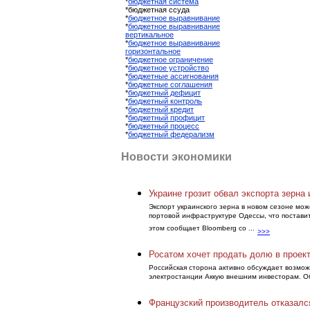
*
бюджетная система
*бюджетная ссуда
*
бюджетное выравнивание
*
бюджетное выравнивание
вертикальное
*
бюджетное выравнивание
горизонтальное
*
бюджетное ограничение
*
бюджетное устройство
*
бюджетные ассигнования
*
бюджетные соглашения
*
бюджетный дефицит
*
бюджетный контроль
*
бюджетный кредит
*
бюджетный профицит
*
бюджетный процесс
*
бюджетный федерализм
Новости экономики
Украине грозит обвал экспорта зерна 
Экспорт украинского зерна в новом сезоне мож
портовой инфраструктуре Одессы, что постави
этом сообщает Bloomberg со ...
>>>
Росатом хочет продать долю в проек
Российская сторона активно обсуждает возмож
электростанции Аккую внешним инвесторам. Об
Французский производитель отказался