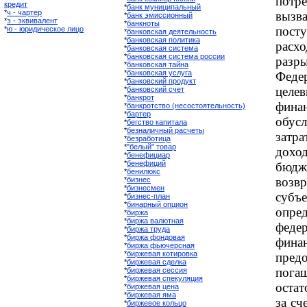
потр
кредит
*
банк муниципальный
*
ч - чартер
вызв
*
банк эмиссионный
*
э - эквивалент
*
банкноты
пост
*
ю - юридическое лицо
*
банковская деятельность
*
банковская политика
расх
*
банковская система
*
банковская система россии
раз
*
банковская тайна
*
банковская услуга
Феде
*
банковский продукт
цел
*
банковский счет
*
банкрот
фина
*
банкротство (несостоятельность)
*
бартер
обус
*
бегство капитала
*
безналичный расчеты
затр
*
безработица
*
"белый" товар
дох
*
бенефициар
*
бенефиций
бюдж
*
бенилюкс
возв
*
бизнес
*
бизнесмен
субъ
*
бизнес-план
*
бинарный опцион
опре
*
биржа
*
биржа валютная
феде
*
биржа труда
*
биржа фондовая
фи
*
биржа фьючерсная
*
биржевая котировка
пред
*
биржевая сделка
пога
*
биржевая сессия
*
биржевая спекуляция
оста
*
биржевая цена
*
биржевая яма
за с
*
биржевое кольцо