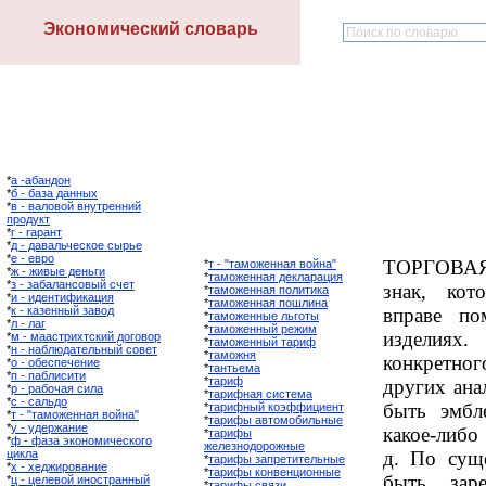
Экономический словарь
*
а -абандон
*
б - база данных
*
в - валовой внутренний
продукт
*
г - гарант
*
д - давальческое сырье
*
е - евро
ТОРГОВАЯ
*
т - "таможенная война"
*
ж - живые деньги
*
таможенная декларация
*
з - забалансовый счет
знак, кот
*
таможенная политика
*
и - идентификация
*
таможенная пошлина
*
к - казенный завод
вправе по
*
таможенные льготы
*
л - лаг
*
таможенный режим
изделия
*
м - маастрихтский договор
*
таможенный тариф
*
н - наблюдательный совет
*
таможня
конкретног
*
о - обеспечение
*
тантьема
*
п - паблисити
*
тариф
других ана
*
р - рабочая сила
*
тарифная система
*
с - сальдо
быть эмбле
*
тарифный коэффициент
*
т - "таможенная война"
*
тарифы автомобильные
*
у - удержание
какое-либо
*
тарифы
*
ф - фаза экономического
железнодорожные
цикла
д. По сущ
*
тарифы запретительные
*
х - хеджирование
*
тарифы конвенционные
быть заре
*
ц - целевой иностранный
*
тарифы связи