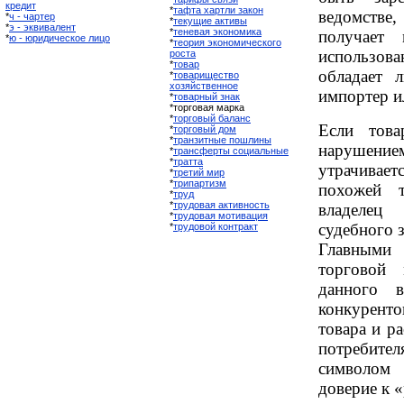
кредит
*
тафта хартли закон
ведомстве
*
ч - чартер
*
текущие активы
*
э - эквивалент
*
теневая экономика
получает
*
ю - юридическое лицо
*
теория экономического
использов
роста
*
товар
обладает л
*
товарищество
хозяйственное
импортер и
*
товарный знак
*торговая марка
*
торговый баланс
Если това
*
торговый дом
*
транзитные пошлины
нарушен
*
трансферты социальные
*
тратта
утрачивает
*
третий мир
*
трипартизм
похожей 
*
труд
*
трудовая активность
владелец
*
трудовая мотивация
судебного 
*
трудовой контракт
Главными
торговой 
данного 
конкурен
товара и р
потребител
символом 
доверие к 