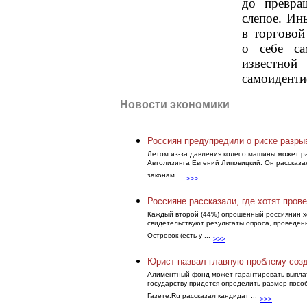
до превра
слепое. Ин
в торговой
о себе са
изве
самоиденти
Новости экономики
Россиян предупредили о риске разр
Летом из-за давления колесо машины может ра
Автолизинга Евгений Липовицкий. Он рассказа
законам ...
>>>
Россияне рассказали, где хотят пров
Каждый второй (44%) опрошенный россиянин хо
свидетельствуют результаты опроса, проведе
Островок (есть у ...
>>>
Юрист назвал главную проблему соз
Алиментный фонд может гарантировать выплаты
государству придется определить размер посо
Газете.Ru рассказал кандидат ...
>>>