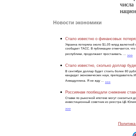
числ
нацио
Новости экономики
Стало известно о финансовых потеря
Украина потеряла около $1,05 млрд валютной в
сообщает ТАСС. В публикации отмечается, чт
республики, продолжают простаивать. ...
>>>
Стало известно, сколько доллар буде
В сентябре доллар будет стоить более 80 руб
кандидат экономических наук, преподаватель 
Ахмадуллина. Я не жду ...
>>>
Россиянам пообещали снижение ставо
Ставки по рыночной ипотеке могут снизиться д
инвестиционный советник из реестра ЦБ Юлия К
>>>
Политика