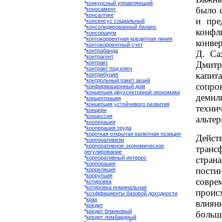
*
конкурсный управляющий
было 
*
коносамент
*
консалтинг
и пре
*
консенсус социальный
*
консолидированный баланс
конфл
*
консорциум
*
контокоррентная кредитная линия
конве
*
контокоррентный счет
*
контрабанда
Д. Са
*
контрагент
*
контракт
Дмитр
*
контракт под ключ
кап
*
контрибуция
*
контрольный пакет акций
сопро
*
конфирмационный дом
*
концепция двухсекторной экономики
демил
*
концентрация
*
концепция устойчивого развития
техни
*
концерн
*
концессия
альтер
*
кооперация
*
кооперация труда
*
короткая открытая валютная позиция
Дейс
*
корпоративизм
*
корпоративное экономическое
транс
регулирование
*
корпоративный интерес
стр
*
корпорация
пост
*
корреляция
*
коррупция
совр
*
котировка
*
котировка номинальная
прои
*
коэффициенты базовой доходности
*
крах
влиян
*
кредит
*
кредит бланковый
больш
*
кредит ломбардный