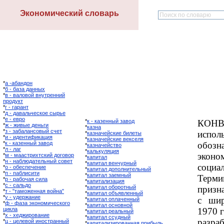
Экономический словарь
*
а -абандон
*
б - база данных
*
в - валовой внутренний
продукт
*
г - гарант
*
д - давальческое сырье
*
е - евро
*
к - казенный завод
КОН
*
ж - живые деньги
*
казна
*
з - забалансовый счет
испо
*
казначейские билеты
*
и - идентификация
*
казначейские векселя
*
к - казенный завод
обоз
*
казначейство
*
л - лаг
*
калькуляция
эконо
*
м - маастрихтский договор
*
капитал
*
н - наблюдательный совет
*
капитал венчурный
социа
*
о - обеспечение
*
капитал дополнительный
*
п - паблисити
*
капитал заемный
Терм
*
р - рабочая сила
*
капитализация
*
с - сальдо
*
капитал оборотный
призна
*
т - "таможенная война"
*
капитал объявленный
*
у - удержание
с шир
*
капитал оплаченный
*
ф - фаза экономического
*
капитал основной
цикла
1970 г
*
капитал реальный
*
х - хеджирование
*
капитал ссудный
разра
*
ц - целевой иностранный
*
капитализированная прибыль