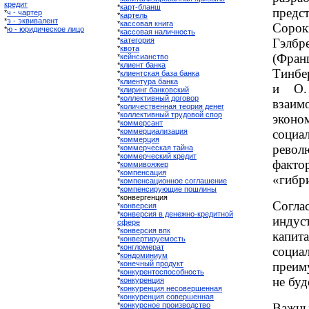
кредит
*
карт-бланш
предс
*
ч - чартер
*
картель
*
э - эквивалент
*
кассовая книга
Соро
*
ю - юридическое лицо
*
кассовая наличность
*
категория
Гэлб
*
квота
(Фра
*
кейнсианство
*
клиент банка
Тинбе
*
клиентская база банка
*
клиентура банка
и О.
*
клиринг банковский
*
коллективный договор
взаим
*
количественная теория денег
*
коллективный трудовой спор
эконо
*
коммерсант
*
коммерциализация
социа
*
коммерция
револ
*
коммерческая тайна
*
коммерческий кредит
факто
*
коммивояжер
*
компенсация
«гибр
*
компенсационное соглашение
*
компенсирующие пошлины
*конвергенция
Согла
*
конверсия
*
конверсия в денежно-кредитной
индус
сфере
*
конверсия впк
кап
*
конвертируемость
*
конгломерат
соци
*
кондоминиум
*
конечный продукт
преим
*
конкурентоспособность
не буд
*
конкуренция
*
конкуренция несовершенная
*
конкуренция совершенная
*
конкурсное производство
Важны