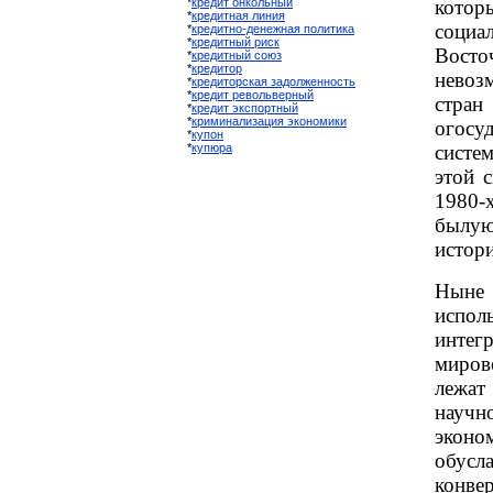
*
кредит онкольный
кот
*
кредитная линия
соци
*
кредитно-денежная политика
*
кредитный риск
Вос
*
кредитный союз
*
кредитор
невоз
*
кредиторская задолженность
*
кредит револьверный
стран
*
кредит экспортный
*
криминализация экономики
огос
*
купон
*
купюра
систем
этой 
1980-х
былую
истор
Ныне
исп
интег
миров
лежат
науч
экон
обус
конве