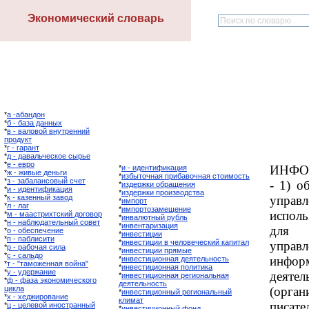
Экономический словарь
*
а -абандон
*
б - база данных
*
в - валовой внутренний
продукт
*
г - гарант
*
д - давальческое сырье
*
е - евро
ИНФО
*
и - идентификация
*
ж - живые деньги
*
избыточная прибавочная стоимость
*
з - забалансовый счет
- 1) о
*
издержки обращения
*
и - идентификация
*
издержки производства
*
к - казенный завод
упра
*
импорт
*
л - лаг
*
импортозамещение
испол
*
м - маастрихтский договор
*
инвалютный рубль
*
н - наблюдательный совет
*
инвентаризация
для 
*
о - обеспечение
*
инвестиции
*
п - паблисити
*
инвестиции в человеческий капитал
упра
*
р - рабочая сила
*
инвестиции прямые
*
с - сальдо
инфо
*
инвестиционная деятельность
*
т - "таможенная война"
*
инвестиционная политика
*
у - удержание
деяте
*
инвестиционная региональная
*
ф - фаза экономического
деятельность
цикла
(орга
*
инвестиционный региональный
*
х - хеджирование
климат
писател
*
ц - целевой иностранный
*
инвестиционный фонд