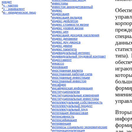
кредит
*
инвесторы
*
ч - чартер
*
инвестор аккредитованный
*
э - эквивалент
Обе
*
индекс
*
ю - юридическое лицо
*
индексация
управл
*
индексация вкладов
*
индекс-дефлятор
корпор
*
индекс стоимости жизни
*
индекс уровня жизни
прежд
*
индекс цен
специ
*
индексация доходов населения
*
индекс динамики
данны
*
индекс доу-джонса
*
индекс джини
статис
*
индекс паритета
*
индивидуальный интерес
типа).
*
индивидуальный трудовой контракт
*
индоссамент
обесп
*
инкассо
*
инновация
играют
*
иностранная валюта
котор
*
иностранная рабочая сила
*
иностранные инвестиции
больш
*
иностранный инвестор
*
инсайдер
форми
*
инсайдерская информация
*
институционализм
мнен
*
институциональные изменения
*
институциональные инвесторы
управл
*
интеллектуальная собственность
*
интеллектуальный продукт
*
интеллектуальный труд
Втор
*
интеграция финансовая
*
интенсивность
информ
*
интенсификация
*
интервенция
форми
*
интересы социально-экономические
для ав
*
интернационализация