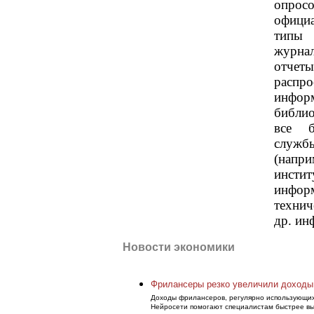
опро
офици
типы 
журна
отчет
распр
информ
библио
все б
служб
(напр
инсти
инфор
техни
др. ин
Новости экономики
Фрилансеры резко увеличили доход
Доходы фрилансеров, регулярно использующих
Нейросети помогают специалистам быстрее вы