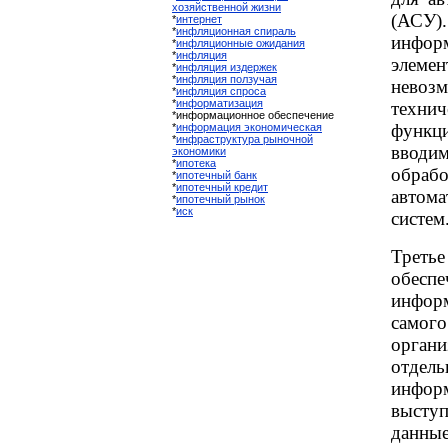
хозяйственной жизни
(АСУ
*
интернет
*
инфляционная спираль
инфор
*
инфляционные ожидания
*
инфляция
элеме
*
инфляция издержек
*
инфляция ползучая
нево
*
инфляция спроса
*
информатизация
технич
*информационное обеспечение
функ
*
информация экономическая
*
инфраструктура рыночной
вводи
экономики
*
ипотека
обраб
*
ипотечный банк
*
ипотечный кредит
автом
*
ипотечный рынок
*
иск
систем
Треть
обеспе
информ
самог
орган
отдель
инфо
высту
данны