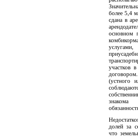
Значительн
более 5,4 м
сдана в ар
арендодате
основном п
комбикорма
услугами
приуса
транспорти
участков в
договором
(устного и
соблюда
собственн
знакома
обязанност
Недостатк
долей за с
что земел