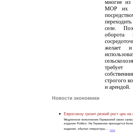
многие из 
МОР их эф
посредство
переходить
селе. По
оборота 
сосредоточ
желает и
исполь
сельскохоз
требует 
собствен
строгого к
и арендой.
Новости экономики
Евросоюзу грозит резкий рост цен на 
Медленное пополнение Германией своих запасов
издание Politico. На Германию приходится бол
издание, обычно операторы ...
>>>