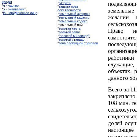
кредит
подавляющ
*
затраты
*
ч - чартер
*
защита прав
*
э - эквивалент
земельные
собственности
*
ю - юридическое лицо
*
земельный аукцион
желании 
*
земельный кадастр
*
земельный кодекс
сельскохо
*земельный пай
*
золотая квота
Право н
*
золотой запас
*
"золотой миллиард"
самостоят
*
золотой стандарт
последую
*
зона свободной торговли
организац
работники 
служащие
объектах, 
данного хоз
Всего за 11
закреплено
108 млн. г
сельхозуго
свидетель
долей осущ
настояще
располагаю