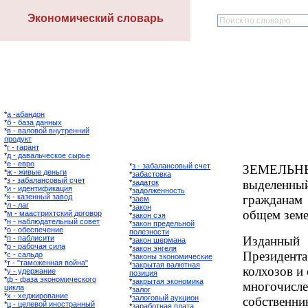
Экономический словарь
*
а -абандон
*
б - база данных
*
в - валовой внутренний
продукт
*
г - гарант
*
д - давальческое сырье
*
е - евро
*
з - забалансовый счет
ЗЕМЕЛЬНЫ
*
ж - живые деньги
*
забастовка
*
з - забалансовый счет
выделенный
*
задаток
*
и - идентификация
*
задолженность
*
к - казенный завод
гражданам
*
заем
*
л - лаг
*
закон
общем земе
*
м - маастрихтский договор
*
закон сэя
*
н - наблюдательный совет
*
закон предельной
*
о - обеспечение
полезности
*
п - паблисити
Изданный
*
закон шермана
*
р - рабочая сила
*
закон энгеля
Президен
*
с - сальдо
*
законы экономические
*
т - "таможенная война"
*
закрытая валютная
колхозов и
*
у - удержание
позиция
*
ф - фаза экономического
*
закрытая экономика
многочис
цикла
*
залог
*
х - хеджирование
*
залоговый аукцион
собственн
*
ц - целевой иностранный
*
заработная плата