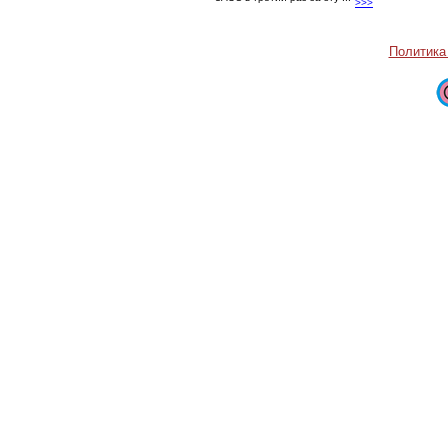
ЗАЭС в третий раз за эту ...
>>>
Политика