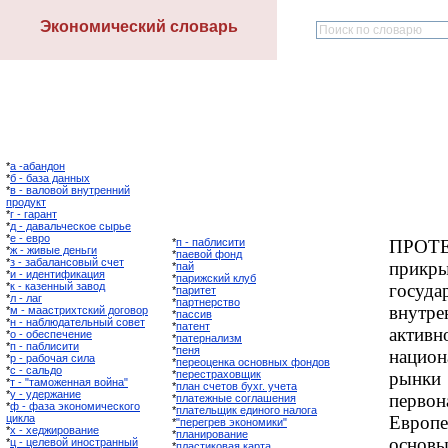
Экономический словарь
*
а -абандон
*
б - база данных
*
в - валовой внутренний
продукт
*
г - гарант
*
д - давальческое сырье
*
е - евро
*
п - паблисити
ПРОТЕ
*
ж - живые деньги
*
паевой фонд
*
з - забалансовый счет
прикры
*
пай
*
и - идентификация
*
парижский клуб
*
к - казенный завод
госуда
*
паритет
*
л - лаг
*
партнерство
внутре
*
м - маастрихтский договор
*
пассив
*
н - наблюдательный совет
*
патент
акти
*
о - обеспечение
*
патернализм
*
п - паблисити
*
пеня
нацио
*
р - рабочая сила
*
переоценка основных фондов
*
с - сальдо
*
перестраховщик
рынки
*
т - "таможенная война"
*
план счетов бухг. учета
*
у - удержание
первон
*
платежные соглашения
*
ф - фаза экономического
*
плательщик единого налога
цикла
Европе
*
"перегрев экономики"
*
х - хеджирование
*
планирование
основы
*
ц - целевой иностранный
*
пластиковая карта