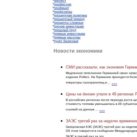
*
протест
*
профессия
*
профицит
*
профсоюзы
*
процентная политика
*
процентный период
*
проценты сложные
*
прочие инвестиции
*
прошлый труд
*
прямые инвестиции
*
прямые расходы
*
пункт базисный
Новости экономики
СМИ рассказали, как экономия Герма
Медленное пополнение Германией своих запасов
издание Politico. На Германию приходится бол
операторы газохранилищ в ...
>>>
Цены на бензин упали в 49 регионах 
В российских регионах после периода роста це
стоимость топлива уменьшилась в 49 субъектах
ссылкой на данные ...
>>>
ЗАЭС третий раз за неделю временно
Запорожская АЭС (ЗАЭС) третий раз за недел
Об этом говорится в сообщении Международног