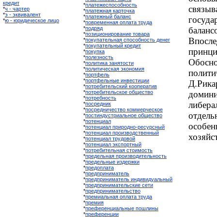
кредит
*
платежеспособность
связ
*
ч - чартер
*
платежная карточка
*
э - эквивалент
*
платежный баланс
госуда
*
ю - юридическое лицо
*
повременная оплата труда
*
подряд
бала
*
позиционирование товара
Впосл
*
покупательная способность денег
*
покупательный кредит
прин
*
покупка
*
полезность
Обосно
*
политика занятости
*
политическая экономия
полит
*
портфель
*
портфельные инвестиции
Д.Рик
*
потребительский кооператив
*
потребительское общество
домин
*
потребность
либера
*
посредник
*
посредничество коммерческое
отдел
*
постиндустриальное общество
*
потенциал
особен
*
потенциал природно-ресурсный
*
потенциал производственный
хозяйс
*
потенциал трудовой
*
потенциал экспортный
*
потребительная стоимость
*
предельная производительность
*
предельные издержки
*
предоплата
*
предприниматель
*
предприниматель индивидуальный
*
предпринимательские сети
*
предпринимательство
*
премиальная оплата труда
*
премия
*
преференциальные пошлины
*
преференции