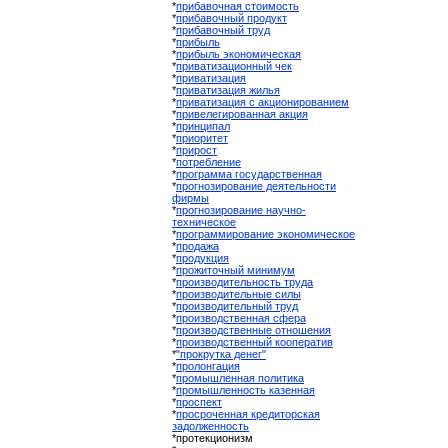
*
прибавочная стоимость
*
прибавочный продукт
*
прибавочный труд
*
прибыль
*
прибыль экономическая
*
приватизационный чек
*
приватизация
*
приватизация жилья
*
приватизация с акционированием
*
привелегированная акция
*
принципал
*
приоритет
*
прирост
*
потребление
*
программа государственная
*
прогнозирование деятельности
фирмы
*
прогнозирование научно-
техническое
*
программирование экономическое
*
продажа
*
продукция
*
прожиточный минимум
*
производительность труда
*
производительные силы
*
производительный труд
*
производственная сфера
*
производственные отношения
*
производственный кооператив
*
"прокрутка денег"
*
пролонгация
*
промышленная политика
*
промышленность казенная
*
проспект
*
просроченная кредиторская
задолженность
*протекционизм