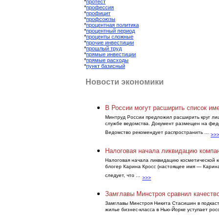
*
протест
*
профессия
*
профицит
*
профсоюзы
*
процентная политика
*
процентный период
*
проценты сложные
*
прочие инвестиции
*
прошлый труд
*
прямые инвестиции
*
прямые расходы
*
пункт базисный
Новости экономики
В России могут расширить список им
Минтруд России предложил расширить круг лиц
службе ведомства. Документ размещен на фед
Ведомство рекомендует распространить ...
>>
Налоговая начала ликвидацию компан
Налоговая начала ликвидацию косметической к
блогер Карина Кросс (настоящее имя — Карина
следует, что ...
>>>
Замглавы Минстроя сравнил качество
Замглавы Минстроя Никита Стасишин в подкаст
жилье бизнес-класса в Нью-Йорке уступает росс