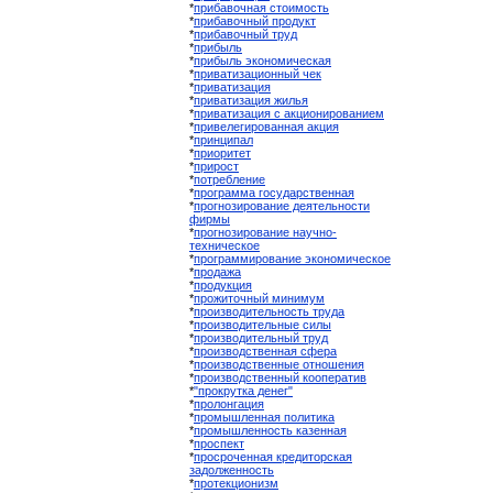
*
прибавочная стоимость
*
прибавочный продукт
*
прибавочный труд
*
прибыль
*
прибыль экономическая
*
приватизационный чек
*
приватизация
*
приватизация жилья
*
приватизация с акционированием
*
привелегированная акция
*
принципал
*
приоритет
*
прирост
*
потребление
*
программа государственная
*
прогнозирование деятельности
фирмы
*
прогнозирование научно-
техническое
*
программирование экономическое
*
продажа
*
продукция
*
прожиточный минимум
*
производительность труда
*
производительные силы
*
производительный труд
*
производственная сфера
*
производственные отношения
*
производственный кооператив
*
"прокрутка денег"
*
пролонгация
*
промышленная политика
*
промышленность казенная
*
проспект
*
просроченная кредиторская
задолженность
*
протекционизм