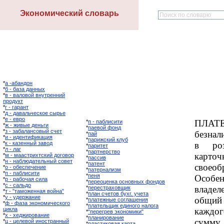
Экономический словарь
*
а -абандон
*
б - база данных
*
в - валовой внутренний
продукт
*
г - гарант
*
д - давальческое сырье
*
е - евро
ПЛАТЕ
*
п - паблисити
*
ж - живые деньги
*
паевой фонд
*
з - забалансовый счет
безнал
*
пай
*
и - идентификация
*
парижский клуб
*
к - казенный завод
в роз
*
паритет
*
л - лаг
*
партнерство
карто
*
м - маастрихтский договор
*
пассив
*
н - наблюдательный совет
*
патент
своеоб
*
о - обеспечение
*
патернализм
*
п - паблисити
*
пеня
Особе
*
р - рабочая сила
*
переоценка основных фондов
*
с - сальдо
владел
*
перестраховщик
*
т - "таможенная война"
*
план счетов бухг. учета
*
у - удержание
общий 
*
платежные соглашения
*
ф - фаза экономического
*
плательщик единого налога
цикла
каждог
*
"перегрев экономики"
*
х - хеджирование
*
планирование
сумм
*
ц - целевой иностранный
*
пластиковая карта