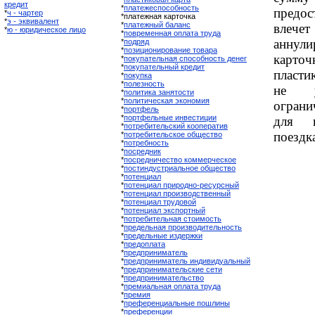
кредит
*
платежеспособность
предо
*
ч - чартер
*платежная карточка
*
э - эквивалент
*
платежный баланс
влече
*
ю - юридическое лицо
*
повременная оплата труда
аннул
*
подряд
*
позиционирование товара
карто
*
покупательная способность денег
*
покупательный кредит
пласти
*
покупка
*
полезность
не ус
*
политика занятости
*
политическая экономия
ограни
*
портфель
*
портфельные инвестиции
для и
*
потребительский кооператив
поездк
*
потребительское общество
*
потребность
*
посредник
*
посредничество коммерческое
*
постиндустриальное общество
*
потенциал
*
потенциал природно-ресурсный
*
потенциал производственный
*
потенциал трудовой
*
потенциал экспортный
*
потребительная стоимость
*
предельная производительность
*
предельные издержки
*
предоплата
*
предприниматель
*
предприниматель индивидуальный
*
предпринимательские сети
*
предпринимательство
*
премиальная оплата труда
*
премия
*
преференциальные пошлины
*
преференции