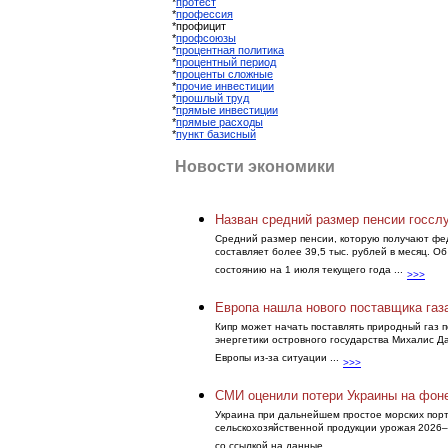
*
протест
*
профессия
*профицит
*
профсоюзы
*
процентная политика
*
процентный период
*
проценты сложные
*
прочие инвестиции
*
прошлый труд
*
прямые инвестиции
*
прямые расходы
*
пункт базисный
Новости экономики
Назван средний размер пенсии госсл
Средний размер пенсии, которую получают фе
составляет более 39,5 тыс. рублей в месяц. 
состоянию на 1 июля текущего года ...
>>>
Европа нашла нового поставщика газ
Кипр может начать поставлять природный газ п
энергетики островного государства Михалис Да
Европы из-за ситуации ...
>>>
СМИ оценили потери Украины на фоне
Украина при дальнейшем простое морских порт
сельскохозяйственной продукции урожая 2026–