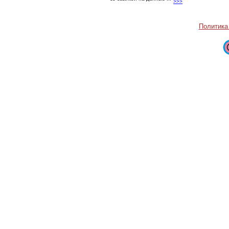
со ссылкой на данные ...
>>>
Политика