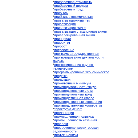
*
прибавочная стоимость
*
прибавочный продукт
*
прибавочный труд
*
прибыль
*
прибыль экономическая
*
приватизационный чек
*
приватизация
*
приватизация жилья
*
приватизация с акционированием
*
привелегированная акция
*
принципал
*
приоритет
*
прирост
*
потребление
*
программа государственная
*
прогнозирование деятельности
фирмы
*
прогнозирование научно-
техническое
*
программирование экономическое
*
продажа
*
продукция
*
прожиточный минимум
*
производительность труда
*
производительные силы
*
производительный труд
*
производственная сфера
*
производственные отношения
*
производственный кооператив
*
"прокрутка денег"
*
пролонгация
*
промышленная политика
*
промышленность казенная
*
проспект
*
просроченная кредиторская
задолженность
*
протекционизм