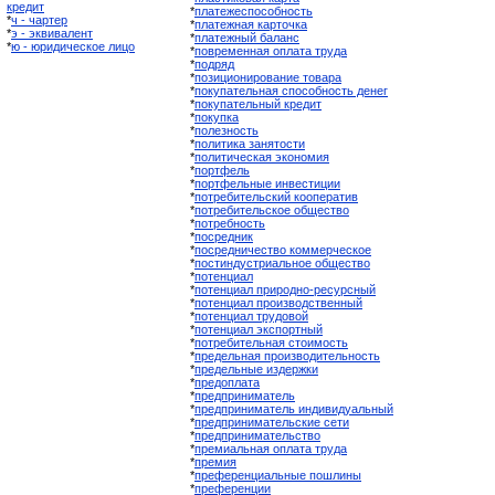
кредит
*
платежеспособность
*
ч - чартер
*
платежная карточка
*
э - эквивалент
*
платежный баланс
*
ю - юридическое лицо
*
повременная оплата труда
*
подряд
*
позиционирование товара
*
покупательная способность денег
*
покупательный кредит
*
покупка
*
полезность
*
политика занятости
*
политическая экономия
*
портфель
*
портфельные инвестиции
*
потребительский кооператив
*
потребительское общество
*
потребность
*
посредник
*
посредничество коммерческое
*
постиндустриальное общество
*
потенциал
*
потенциал природно-ресурсный
*
потенциал производственный
*
потенциал трудовой
*
потенциал экспортный
*
потребительная стоимость
*
предельная производительность
*
предельные издержки
*
предоплата
*
предприниматель
*
предприниматель индивидуальный
*
предпринимательские сети
*
предпринимательство
*
премиальная оплата труда
*
премия
*
преференциальные пошлины
*
преференции