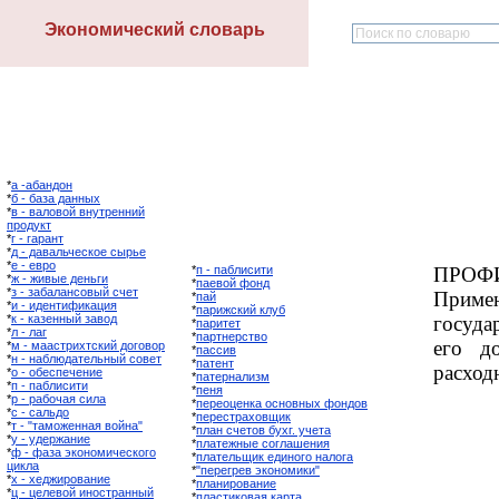
Экономический словарь
*
а -абандон
*
б - база данных
*
в - валовой внутренний
продукт
*
г - гарант
*
д - давальческое сырье
*
е - евро
*
п - паблисити
ПРОФИ
*
ж - живые деньги
*
паевой фонд
*
з - забалансовый счет
Прим
*
пай
*
и - идентификация
*
парижский клуб
*
к - казенный завод
госуда
*
паритет
*
л - лаг
*
партнерство
его д
*
м - маастрихтский договор
*
пассив
*
н - наблюдательный совет
*
патент
расход
*
о - обеспечение
*
патернализм
*
п - паблисити
*
пеня
*
р - рабочая сила
*
переоценка основных фондов
*
с - сальдо
*
перестраховщик
*
т - "таможенная война"
*
план счетов бухг. учета
*
у - удержание
*
платежные соглашения
*
ф - фаза экономического
*
плательщик единого налога
цикла
*
"перегрев экономики"
*
х - хеджирование
*
планирование
*
ц - целевой иностранный
*
пластиковая карта